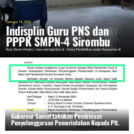
January 14, 2025
Indisplin Guru PNS dan
PPPK SMPN-4 Sirombu
Sangat Buruk, Orang Tua
Nias Barat-Hinako | nias.wartaglobal.id - Dunia Pendidikan pada khususnya di
SMPN-4 S ...
Siswa Keluhkan Perhatian
Pemer
November 09, 2024
Gubernur Sumut Lakukan Pembinaan
Penyelenggaraan Pemerintahan Kepada Plt.
Bupati Nias Barat