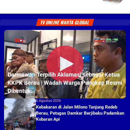
TV ONLINE WARTA GLOBAL
Darmawan Terpilih Aklamasi sebagai Ketua
8 Agustus 2026
KKPK Berau | Wadah Warga Pangkep Resmi
Dibentuk.
6 Agustus 2026
Kebakaran di Jalan Milono Tanjung Redeb
Berau, Petugas Damkar Berjibaku Padamkan
Kobaran Api