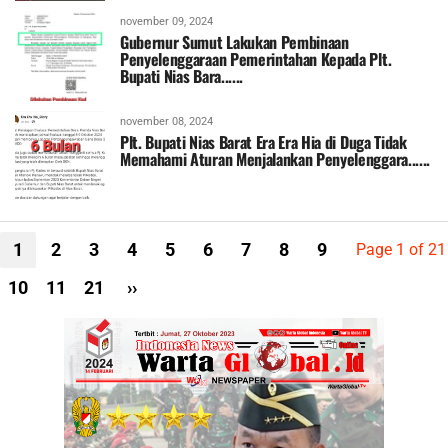
november 09, 2024
Gubernur Sumut Lakukan Pembinaan
Penyelenggaraan Pemerintahan Kepada Plt.
Bupati Nias Bara......
november 08, 2024
Plt. Bupati Nias Barat Era Era Hia di Duga Tidak
Memahami Aturan Menjalankan Penyelenggara......
1
2
3
4
5
6
7
8
9
Page 1 of 21
10
11
21
››