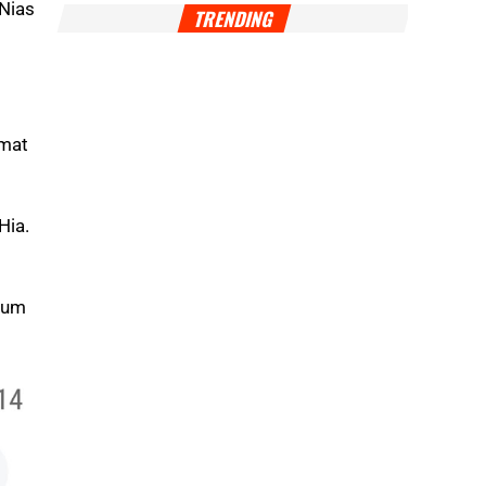
Nias
TRENDING
umat
Hia.
elum