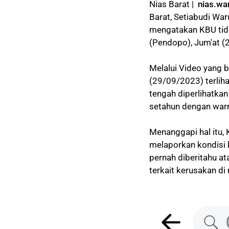
Nias Barat |
nias.wa
Barat, Setiabudi War
mengatakan KBU tida
(Pendopo), Jum'at (
Melalui Video yang b
(29/09/2023) terlih
tengah diperlihatka
setahun dengan warn
Menanggapi hal itu,
melaporkan kondisi 
pernah diberitahu a
terkait kerusakan di