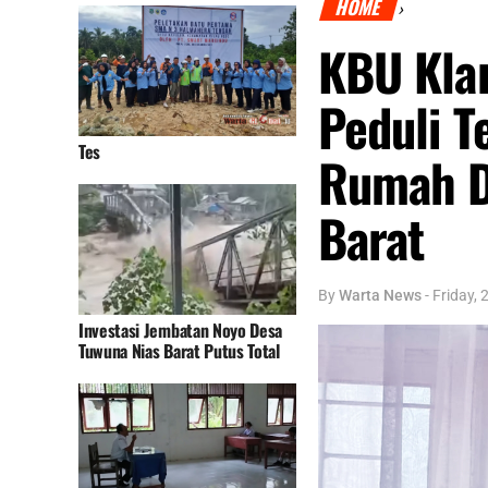
HOME
›
KBU Klar
Peduli T
Tes
Rumah Di
Barat
By
Warta News
-
Friday,
Investasi Jembatan Noyo Desa
Tuwuna Nias Barat Putus Total