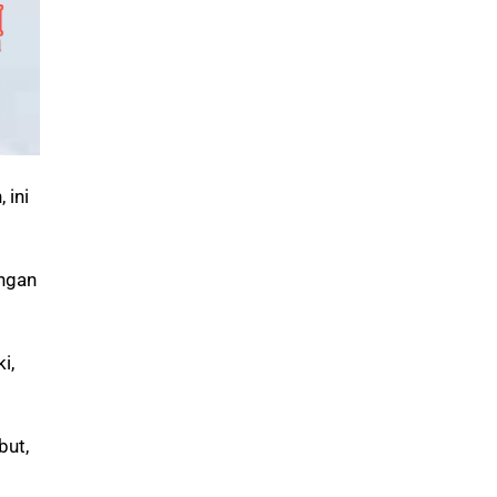
 ini
engan
i,
but,