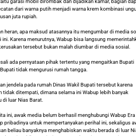
aitu garasi mobil dirombak dan dijadikan kamar, bagian da
ecatan dari warna putih menjadi warna krem kombinasi ung
san juta rupiah.
n heran, apa maksud atasannya itu mengumbar di media so
ti ini. Karena menurutnya, Wabup bisa langsung memerintah
erusakan tersebut bukan malah diumbar di media sosial.
i ada pernyataan pihak tertentu yang mengaitkan Bupati
a Bupati tidak mengurusi rumah tangga.
kan jendela pada rumah Dinas Wakil Bupati tersebut karena
n tidak ditempati, dimana selama ini Wabup lebih banyak
di luar Nias Barat.
ita ini, awak media belum berhasil menghubungi Wabup Era
p pribadinya untuk mempertanyakan perihal ini, sekaligus 
asan beliau banyaknya menghabiskan waktu berada di luar N