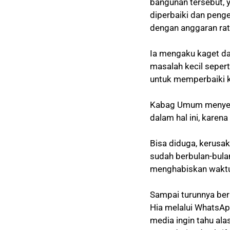
bangunan tersebut, y
diperbaiki dan peng
dengan anggaran ratu
Ia mengaku kaget da
masalah kecil seper
untuk memperbaiki k
Kabag Umum menyesal
dalam hal ini, karen
Bisa diduga, kerusa
sudah berbulan-bula
menghabiskan waktu 
Sampai turunnya ber
Hia melalui WhatsAp
media ingin tahu al