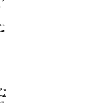
pur
u
sial
kan
 Era
awak
ias