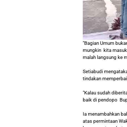
"Bagian Umum bukan 
mungkin kita masuk 
malah langsung ke m
Setiabudi mengataka
tindakan memperbaik
"Kalau sudah diberit
baik di pendopo Bupa
Ia menambahkan bah
atas permintaan Wak