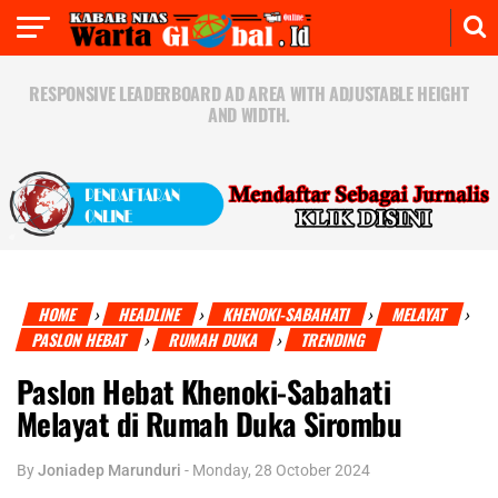
RESPONSIVE LEADERBOARD AD AREA WITH ADJUSTABLE HEIGHT
AND WIDTH.
HOME
HEADLINE
KHENOKI-SABAHATI
MELAYAT
›
›
›
›
PASLON HEBAT
RUMAH DUKA
TRENDING
›
›
Paslon Hebat Khenoki-Sabahati
Melayat di Rumah Duka Sirombu
By
Joniadep Marunduri
-
Monday, 28 October 2024