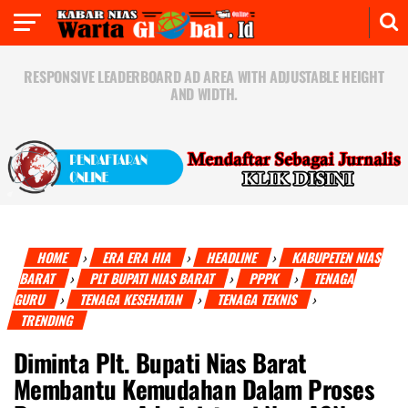
RESPONSIVE LEADERBOARD AD AREA WITH ADJUSTABLE HEIGHT
AND WIDTH.
HOME
ERA ERA HIA
HEADLINE
KABUPETEN NIAS
›
›
›
BARAT
PLT BUPATI NIAS BARAT
PPPK
TENAGA
›
›
›
GURU
TENAGA KESEHATAN
TENAGA TEKNIS
›
›
›
TRENDING
Diminta Plt. Bupati Nias Barat
Membantu Kemudahan Dalam Proses