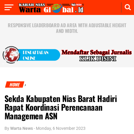
RESPONSIVE LEADERBOARD AD AREA WITH ADJUSTABLE HEIGHT
AND WIDTH.
HOME
›
Sekda Kabupaten Nias Barat Hadiri
Rapat Koordinasi Perencanaan
Managemen ASN
By
Warta News
-
Monday, 6 November 2023