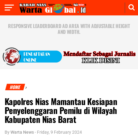
RESPONSIVE LEADERBOARD AD AREA WITH ADJUSTABLE HEIGHT
AND WIDTH.
HOME
›
Kapolres Nias Mamantau Kesiapan
Penyelenggaran Pemilu di Wilayah
Kabupaten Nias Barat
By
Warta News
-
Friday, 9 February 2024